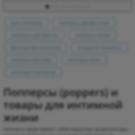
pwd попперсы
попперсы для фистинга
попперсы для мужчин
попперсы оптом
французские попперсы
канадские попперсы
попперсы Blue Boy
попперсы Rush
маска для попперсов
Попперсы (poppers) и
товары для интимной
жизни
Попперсы представляют собой комнатные ароматизаторы,