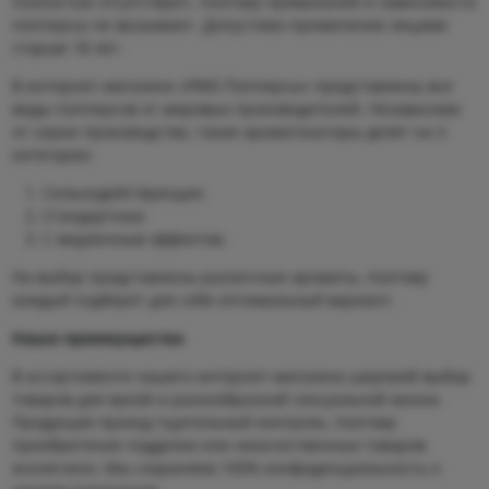
полностью отсутствуют, поэтому привыкания и зависимости
попперсы не вызывают. Допустимо применение лицами
старше 18 лет.
В интернет-магазине «PWD Попперсы» представлены все
виды попперсов от мировых производителей. Независимо
от серии производства, такие ароматизаторы делят на 3
категории:
Сильнодействующие.
Стандартные.
С медленным эффектом.
На выбор представлены различные ароматы, поэтому
каждый подберет для себя оптимальный вариант.
Наши преимущества
В ассортименте нашего интернет-магазина широкий выбор
товаров для яркой и разнообразной сексуальной жизни.
Продукция проход тщательный контроль, поэтому
приобретение подделки или некачественных товаров
исключено. Мы сохраняем 100% конфиденциальность о