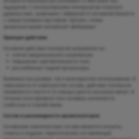
которые в несколько раз усиливают и обостряют все
ощущения. С использованием попперсов вы получите
удовольствие, сравнимое с эйфорией от интимной близости
с новым половым партнером. Оргазм с этими
ароматизаторами напоминает фейерверк!
Принцип действия
Основное действие попперсов направлено на:
снятие эмоционального напряжения;
повышение чувствительности тела;
расслабление гладкой мускулатуры;
Возможно как разовое, так и многократное использование. В
зависимости от компонентов состава, действие попперсов
проявляется спустя 4-10 секунд и длится несколько минут. В
течение этого времени тело человека наполняется
слабостью и спокойствием.
Состав и разновидности ароматизаторов
Основными компонентами состава являются нитриты,
спирты и отдушки. Наркотические составляющие