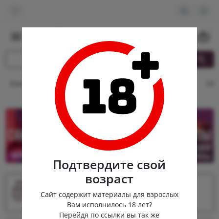
0
Контакты
Оплата и доставка
Кэшбек
Опт
От
Подтвердите свой
возраст
Срочная доставка
Сайт содержит материалы для взрослых
По Москве в течение 2х часов
Вам исполнилось 18 лет?
Перейдя по ссылки вы так же