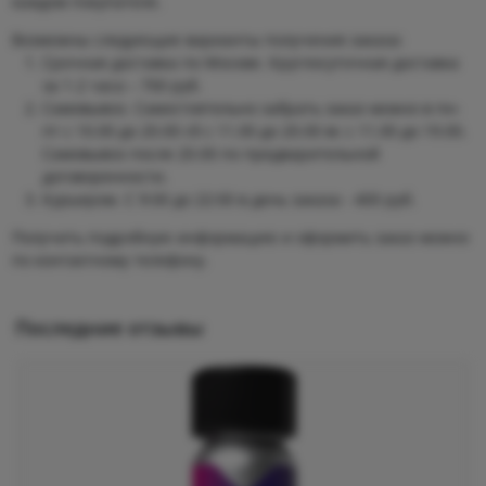
каждом покупателе.
Возможны следующие варианты получения заказа:
Срочная доставка по Москве. Круглосуточная доставка
за 1-2 часа – 700 руб.
Самовывоз. Самостоятельно забрать заказ можно в пн-
пт с 10.00 до 20.00 сб с 11.00 до 20.00 вс с 11.00 до 19.00.
Самовывоз после 20.00 по предварительной
договоренности.
Курьером. С 9:00 до 22:00 в день заказа - 400 руб.
Получить подробную информацию и оформить заказ можно
по контактному телефону.
Последние отзывы