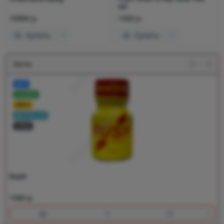
ml
10900 р.
1350 р.
Купить
Купить
Хиты
ХИТ!
CLASSIC
TOP 1
BESTSELLER
LONG
Rush
1000 р.