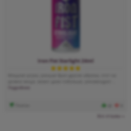
Iron Fist Starlight 24ml
Мощная штука, раньше брал другие айроны, этот на
уровне мощи, может даже побольше, рекомендую! ..
Подробнее
Платон
22
3
Все отзывы