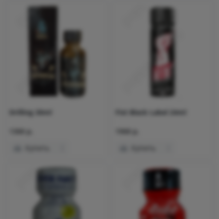
Drilling 30ml
Fist Black Label 24ml
1300 р.
1900 р.
Купить
Купить