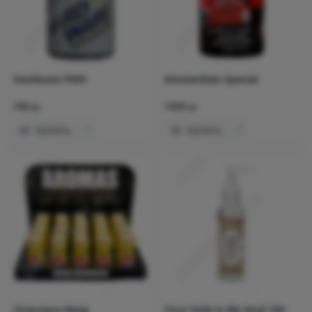
Hardware PWD
Amsterdam Special
700 р.
1000 р.
Купить
Купить
Упаковка Bang
Your Hole Is My Goal 100