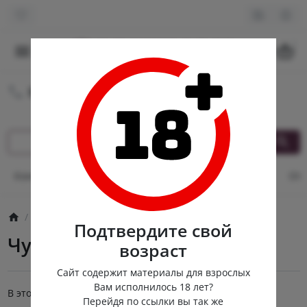
0
8 (980) 222-88-55
Круглосуточная доставка
Контакты
Оплата и доставка
Кэшбек
Опт
От
Эротическое бельё
Чулки и колготки
Подтвердите свой
Чулки и колготки
возраст
Сайт содержит материалы для взрослых
Вам исполнилось 18 лет?
В этой категории нет товаров.
Перейдя по ссылки вы так же