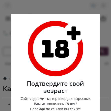
0
8 (980) 222-88-55
Круглосуточная доставка
Контакты
Оплата и доставка
Кэшбек
Опт
От
Карта сайта
Подтвердите свой
Карта сайта
возраст
Сайт содержит материалы для взрослых
Вам исполнилось 18 лет?
Попперсы
Перейдя по ссылки вы так же
Попперсы LCDComp