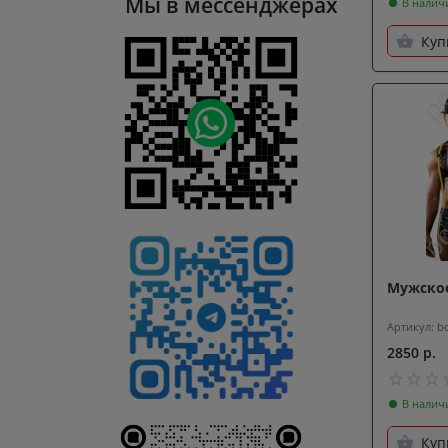
Мы в мессенджерах
В налич
Куп
Мужское
Артикул: b
2850 р.
В налич
Куп