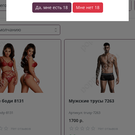
его (34)
Для неё (65)
Чулки и колготки (0)
Да, мне есть 18
Мне нет 18
 боди 8131
Мужские трусы 7263
ody-8131
Артикул: trusy-7263
1700 р.
Нет отзывов
Нет отзывов