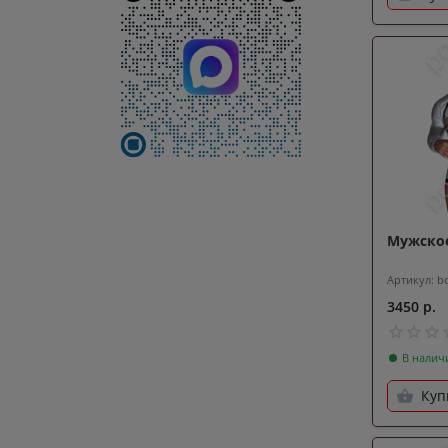
Мужское
Артикул: b
3450 р.
В налич
Куп