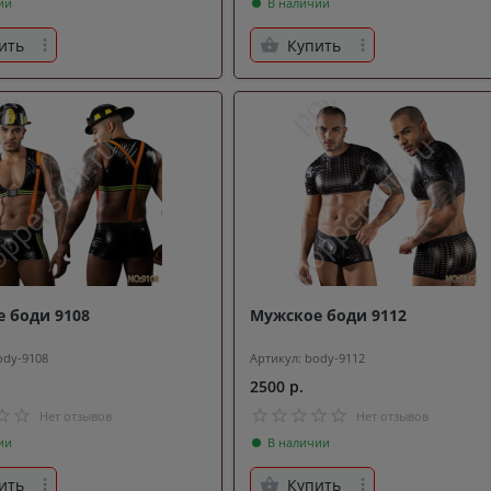
ии
В наличии
ить
Купить
 боди 9108
Мужское боди 9112
ody-9108
Артикул: body-9112
2500 р.
Нет отзывов
Нет отзывов
ии
В наличии
ить
Купить