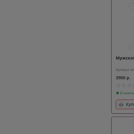
Мужской
Артикул: b
3900 р.
В налич
Куп