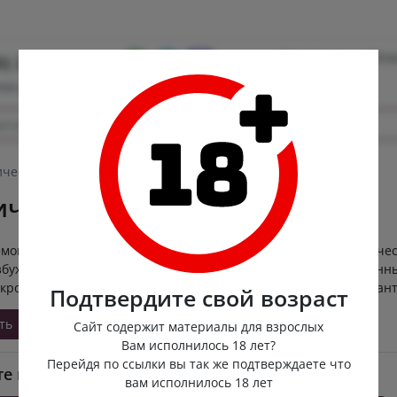
Контакты
Опла
0) 222-88-55
ная доставка
ческое бельё
ическое бельё
мой частью создания сексуального образа выступает эротичес
озбуждать и будоражить одновременно. Правильно подобранн
скроют недостатки, а также привлекут внимание к самым пикан
Подтвердите свой возраст
ть
Сайт содержит материалы для взрослых
Вам исполнилось 18 лет?
Перейдя по ссылки вы так же подтверждаете что
е подкатегорию
вам исполнилось 18 лет