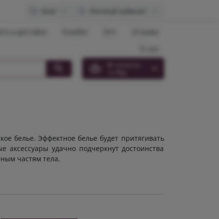
Блог
Личный кабинет
та и доставка
Кэшбек
Опт
Отзывы
О нас
0
товар(ов),
на
0 р.
кое белье. Эффектное белье будет притягивать
ые аксессуары удачно подчеркнут достоинства
тным частям тела.