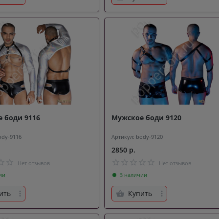
 боди 9116
Мужское боди 9120
ody-9116
Артикул: body-9120
2850 р.
Нет отзывов
Нет отзывов
ии
В наличии
ить
Купить