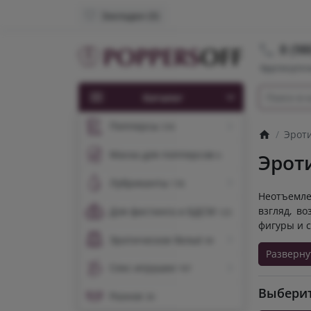
Закладки (0)
8 (98
Круглосуточ
Каталог
Попперсы
318
Эроти
Маска для попперсов
Эрот
6
Лубриканты
178
Неотъемле
взгляд, в
Для фистинга и БДСМ
123
фигуры и 
Эротическое бельё
99
Разверну
Секс-игрушки
747
Выберит
Разное
39