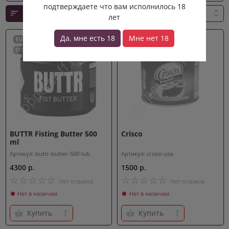
подтверждаете что вам исполнилось 18
лет
Да, мне есть 18
Мне нет 18
EUROPE
FISTING
BUTTR Fisting Butter 500
Crisco
ml
Артикул: buttr-butter-500-lub
Артикул: crisco-usa
4300 р.
1500 р.
Нет отзывов
Нет отзывов
Нет в наличии
Нет в наличии
Купить
Купить