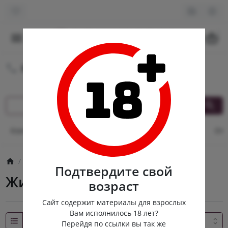
0
8 (980) 222-88-55
Круглосуточная доставка
Контакты
Оплата и доставка
Кэшбек
Опт
От
Лубриканты
Жировая основа
Подтвердите свой
Жировая основа
возраст
Сайт содержит материалы для взрослых
Вам исполнилось 18 лет?
Перейдя по ссылки вы так же