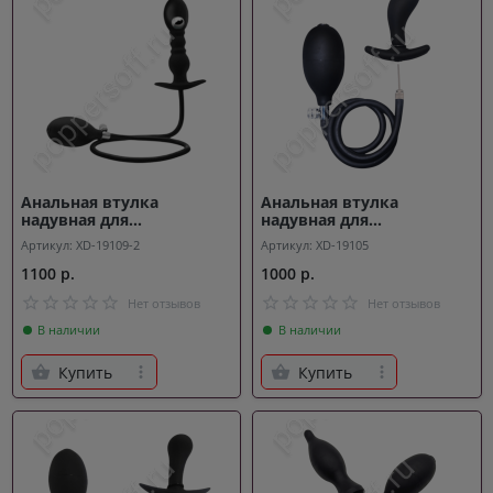
Анальная втулка
Анальная втулка
надувная для
надувная для
расширения Impact
расширения Overdrive
Артикул: XD-19109-2
Артикул: XD-19105
1100 р.
1000 р.
Нет отзывов
Нет отзывов
В наличии
В наличии
Купить
Купить