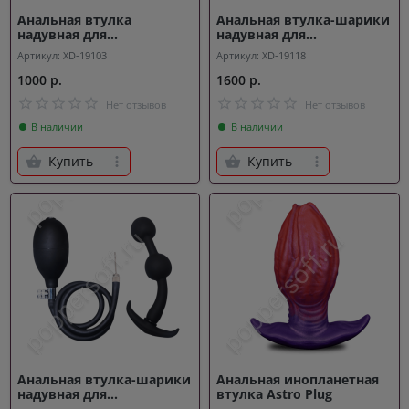
Анальная втулка
Анальная втулка-шарики
надувная для
надувная для
расширения Trident
расширения Hammer
Артикул: XD-19103
Артикул: XD-19118
1000 р.
1600 р.
Нет отзывов
Нет отзывов
В наличии
В наличии
Купить
Купить
Анальная втулка-шарики
Анальная инопланетная
надувная для
втулка Astro Plug
расширения Torpedo