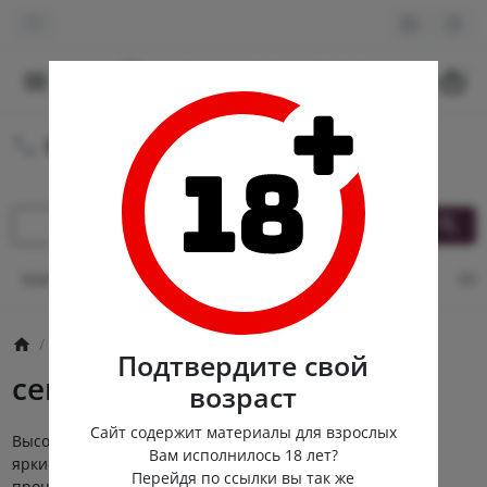
0
8 (980) 222-88-55
Круглосуточная доставка
Контакты
Оплата и доставка
Кэшбек
Опт
От
Секс-игрушки
Подтвердите свой
секс-игрушки
возраст
Сайт содержит материалы для взрослых
Высококачественные и стильные секс-игрушки подарят
Вам исполнилось 18 лет?
яркие эмоции и большое удовольствие от интимного
Перейдя по ссылки вы так же
процесса. Они позволяют разнообразить ролевые игры,