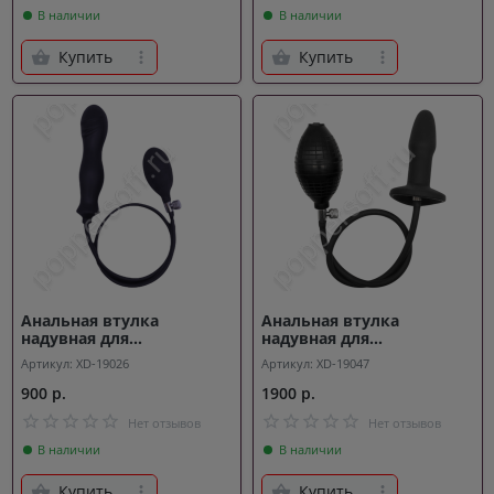
В наличии
В наличии
Купить
Купить
Анальная втулка
Анальная втулка
надувная для
надувная для
расширения Blast
расширения Blowout
Артикул: XD-19026
Артикул: XD-19047
900 р.
1900 р.
Нет отзывов
Нет отзывов
В наличии
В наличии
Купить
Купить