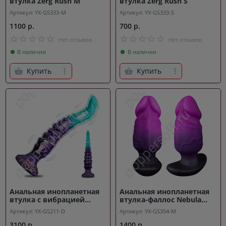
втулка Zerg Rush M
втулка Zerg Rush S
Артикул: YX-GS333-M
Артикул: YX-GS333-S
1100 р.
700 р.
Нет отзывов
Нет отзывов
В наличии
В наличии
Купить
Купить
Анальная инопланетная
Анальная инопланетная
втулка с вибрацией
втулка-фаллос Nebula
Octopus Tech
Dick Plug M
Артикул: YX-GS211-D
Артикул: YX-GS354-M
3100 р.
1400 р.