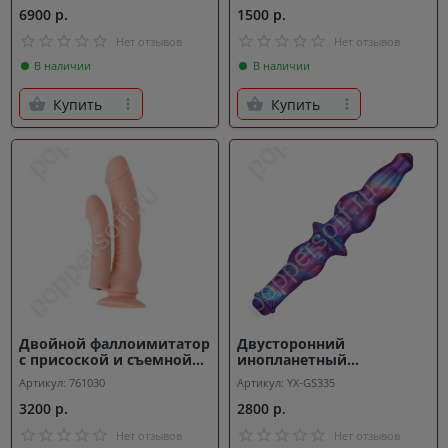
6900 р.
1500 р.
Нет отзывов
Нет отзывов
В наличии
В наличии
Купить
Купить
Двойной фаллоимитатор
Двусторонний
с присоской и съемной
инопланетный
вибропулей - 19,5 см
фаллоимитатор Alien vs
Артикул: 761030
Артикул: YX-GS335
Predator
3200 р.
2800 р.
Нет отзывов
Нет отзывов