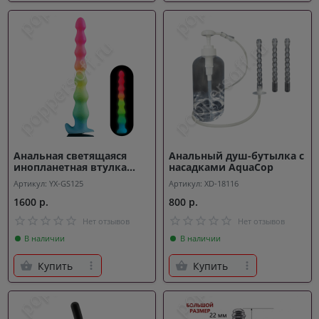
Анальная светящаяся
Анальный душ-бутылка с
инопланетная втулка
насадками AquaCop
Rainbow Unicorn
Артикул: YX-GS125
Артикул: XD-18116
1600 р.
800 р.
Нет отзывов
Нет отзывов
В наличии
В наличии
Купить
Купить