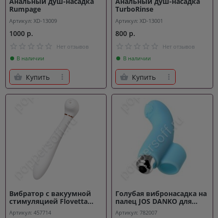
Анальный душ-насадка
Анальный душ-насадка
Rumpage
TurboRinse
Артикул: XD-13009
Артикул: XD-13001
1000 р.
800 р.
Нет отзывов
Нет отзывов
В наличии
В наличии
Купить
Купить
Вибратор с вакуумной
Голубая вибронасадка на
стимуляцией Flovetta
палец JOS DANKO для
JASMINE
точки G - 9,5 см
Артикул: 457714
Артикул: 782007