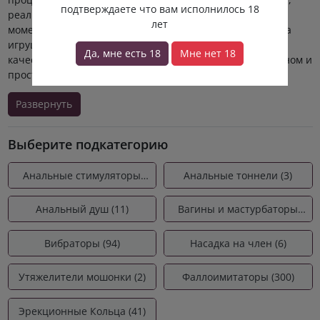
подтверждаете что вам исполнилось 18
реализовать самые смелые фантазии и наслаждаться
лет
моментом интимной близости. В процессе производства
игрушек используются материалы только высокого
Да, мне есть 18
Мне нет 18
качества, которые дополнены привлекательным дизайном и
простотой использования.
Развернуть
Выберите подкатегорию
Анальные стимуляторы
Анальные тоннели (3)
(211)
Анальный душ (11)
Вагины и мастурбаторы
(88)
Вибраторы (94)
Насадка на член (6)
Утяжелители мошонки (2)
Фаллоимитаторы (300)
Эрекционные Кольца (41)