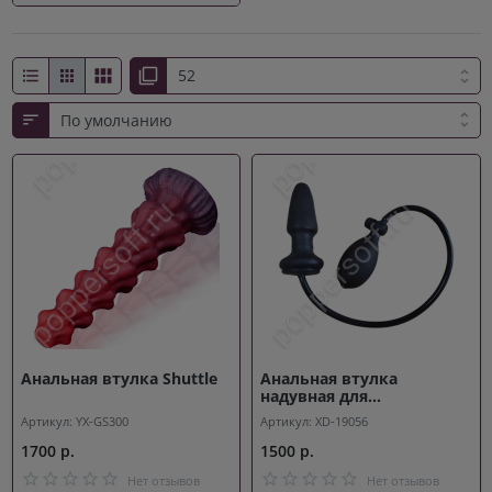
Анальная втулка Shuttle
Анальная втулка
надувная для
расширения Balloon
Артикул: YX-GS300
Артикул: XD-19056
1700 р.
1500 р.
Нет отзывов
Нет отзывов