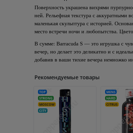
Поверхность украшена вихрями пурпурно‑
ней. Рельефная текстура с аккуратными в
маленькая скульптура с историей. Основ
место встречи ночи и любопытства. Цвето
В сумме: Barracuda S — это игрушка с чу
вечер, но делает это деликатно и с идеал
добавив в ваши тихие вечера немножко и
Рекомендуемые товары
TOP
MENS
STRONG
HARD
MOSCOW
CITRUS
CITY