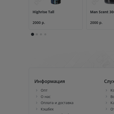
Highrise Tall
Man Scent 3
2000 р.
2000 р.
Информация
Слу
Опт
К
О нас
В
Оплата и доставка
К
Кэшбек
О