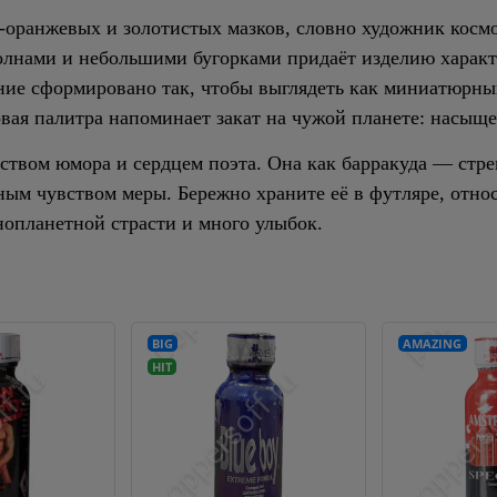
оранжевых и золотистых мазков, словно художник космо
олнами и небольшими бугорками придаёт изделию характе
ание сформировано так, чтобы выглядеть как миниатюрны
вая палитра напоминает закат на чужой планете: насыщен
вством юмора и сердцем поэта. Она как барракуда — стре
ьным чувством меры. Бережно храните её в футляре, отно
нопланетной страсти и много улыбок.
BIG
AMAZING
HIT