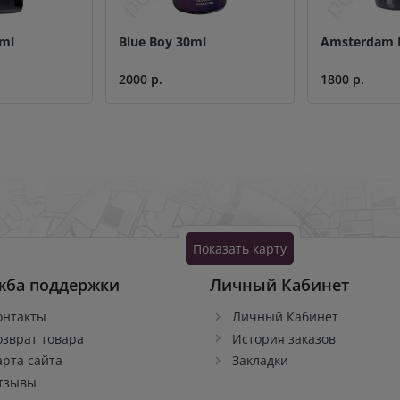
0ml
Blue Boy 30ml
Amsterdam 
2000 р.
1800 р.
Показать карту
жба поддержки
Личный Кабинет
онтакты
Личный Кабинет
озврат товара
История заказов
арта сайта
Закладки
тзывы