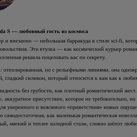
da S — любовный гость из космоса
ер и внезапно — небольшая барракуда в стиле sci‑fi, кот
вольствия. Эта втулка — как космический курьер романт
вселенная решила поцеловать вас по секрету.
ор: отполированная, но с рельефными линиями, она однов
, гладкий силикон, который относится к вам как к люб
лидность без грубости, как плотный романтический жест.
, аккуратное присутствие, которое не требовательно, но
для уверенного и вежливого «приветствия» новых ощуще
о самодостаточная, как маленькая романтическая новелла
й, мягкий и теплее холодной стали, словно шёпот люби