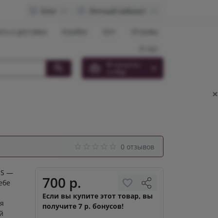
Блог
Личный кабинет
та и доставка
Кэшбек
Опт
Отзывы
О нас
0
товар(ов),
на
0 р.
×
0 отзывов
 S —
700 р.
ебе
Если вы купите этот товар, вы
ая
получите 7 р. бонусов!
й