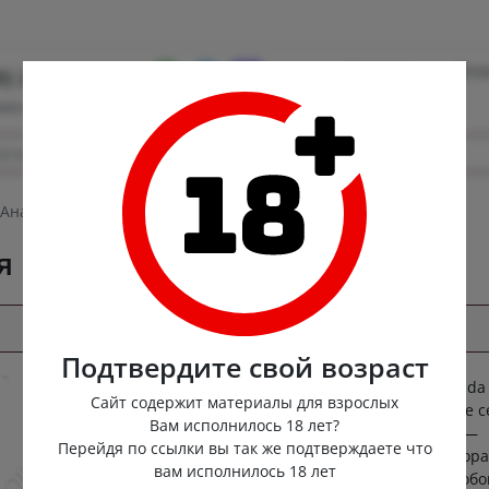
Контакты
Опла
0) 222-88-55
ная доставка
Анальная инопланетная втулка Barracuda S
 втулка Barracuda S
Подтвердите свой возраст
Инопланетная анальная втулка Barracuda
Сайт содержит материалы для взрослых
любовный гость из космоса Представьте с
Вам исполнилось 18 лет?
ночное небо, лёгкий ветер и внезапно —
Перейдя по ссылки вы так же подтверждаете что
небольшая барракуда в стиле sci‑fi, котор
вам исполнилось 18 лет
вместо того чтобы плыть, приносит с собо