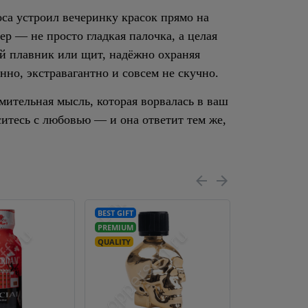
са устроил вечеринку красок прямо на
р — не просто гладкая палочка, а целая
й плавник или щит, надёжно охраняя
но, экстравагантно и совсем не скучно.
мительная мысль, которая ворвалась в ваш
ситесь с любовью — и она ответит тем же,
BEST GIFT
LIGHT
PREMIUM
LONG
QUALITY
WOMAN