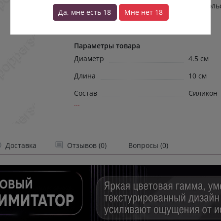
смешные и трогательные шорохи удоволь
Да, мне есть 18
Мне нет 18
Эта втулка — как космический курьер
романтики...
→
Параметры товара
Диаметр
4.5 см
Длина
10 см
Состав
Силикон
...
Доставка
Отзывов (0)
Вопросы (0)