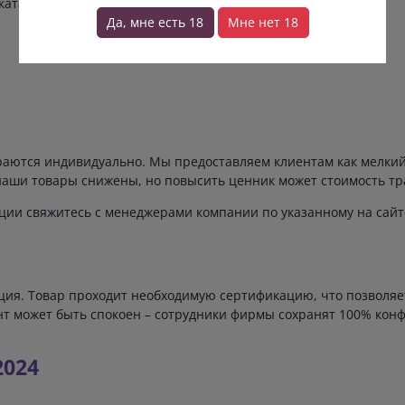
аталоге есть:
Да, мне есть 18
Мне нет 18
аются индивидуально. Мы предоставляем клиентам как мелкий,
аши товары снижены, но повысить ценник может стоимость тр
ции свяжитесь с менеджерами компании по указанному на сайт
ция. Товар проходит необходимую сертификацию, что позволяе
ент может быть спокоен – сотрудники фирмы сохранят 100% кон
2024