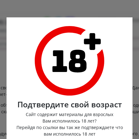
Контакты
Опла
0) 222-88-55
ная доставка
свою половую жизнь и попробовать в постели нечто новое. Дан
ет-магазин «Poppersoff» предлагает купить попперсы оптом.
Подтвердите свой возраст
объемов. Чем больше размер заказа, тем меньше стоимость одн
скидки и бонусы, которые позволяют приобретать понравивший
Сайт содержит материалы для взрослых
Вам исполнилось 18 лет?
Перейдя по ссылки вы так же подтверждаете что
укцию от производителей, которые работают на рынке много л
вам исполнилось 18 лет