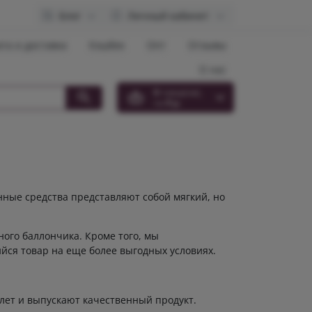
Блог
Личный кабинет
та и доставка
Кэшбек
Опт
Отзывы
О нас
0
товар(ов),
на
0 р.
ные средства представляют собой мягкий, но
ого баллончика. Кроме того, мы
ся товар на еще более выгодных условиях.
ет и выпускают качественный продукт.