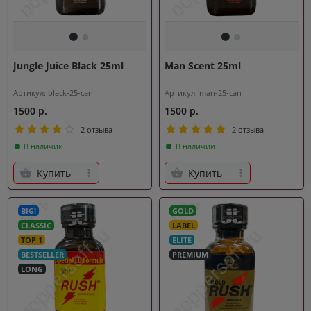
Jungle Juice Black 25ml
Man Scent 25ml
Артикул: black-25-can
Артикул: man-25-can
1500 р.
1500 р.
2 отзыва
2 отзыва
В наличии
В наличии
Купить
Купить
BIG!
GOLD
CLASSIC
LABEL
TOP 1
ELITE
BESTSELLER
PREMIUM
LONG