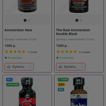
Amsterdam New
The Real Amsterdam
Double Black
Артикул: amstnew-10-can
Артикул: realamstblack-10-can
1000 р.
1000 р.
1 отзыв
3 отзыва
В наличии
В наличии
Купить
Купить
BIG
V TEME
ORGAZM
GAY
BIG