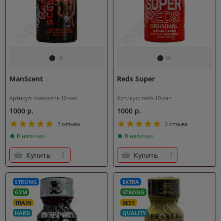
ManScent
Reds Super
Артикул: manscent-10-can
Артикул: reds-10-can
1000 р.
1000 р.
2 отзыва
2 отзыва
В наличии
В наличии
Купить
Купить
STRONG
EXTRA
GYM
STRONG
TRAIN
BEST
HARD
QUALITY