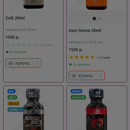
Colt 25ml
Артикул: colt-25-can
Iron Horse 25ml
1500 р.
Артикул: horse-25-can
Нет отзывов
1500 р.
В наличии
2 отзыва
Купить
В наличии
Купить
BIG
MENS
BEST
PASSIVE
RELAX
HARD+++