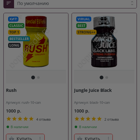
ХИТ!
VIRUAL
CLASSIC
BEST
TOP 1
STRONG++
BESTSELLER
LONG
Rush
Jungle Juice Black
Артикул: rush-10-can
Артикул: black-10-can
1000 р.
1000 р.
4 отзыва
2 отзыва
В наличии
В наличии
Купить
Купить