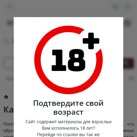
0
8 (980) 222-88-55
Круглосуточная доставка
Контакты
Оплата и доставка
Кэшбек
Опт
От
Попперсы
Канадские попперсы
Подтвердите свой
Канадские попперсы
возраст
Сайт содержит материалы для взрослых
Попперсы из Канады отличаются высоким качеством, что
Вам исполнилось 18 лет?
обусловлено содержанием большого количества активных
Перейдя по ссылки вы так же
компонентов в составе и видимым эффектом. Объем продаж