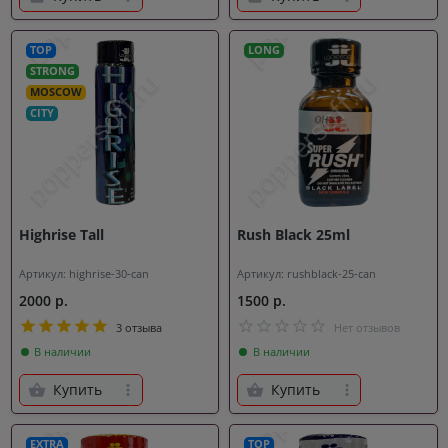
TOP
LONG
STRONG
MOSCOW
CITY
Highrise Tall
Rush Black 25ml
Артикул: highrise-30-can
Артикул: rushblack-25-can
2000 р.
1500 р.
3 отзыва
Нет отзывов
В наличии
В наличии
Купить
Купить
EXTRA
TOP