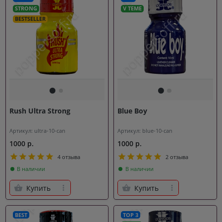
STRONG
V TEME
BESTSELLER
Rush Ultra Strong
Blue Boy
Артикул: ultra-10-can
Артикул: blue-10-can
1000 р.
1000 р.
4 отзыва
2 отзыва
В наличии
В наличии
Купить
Купить
BEST
TOP 3