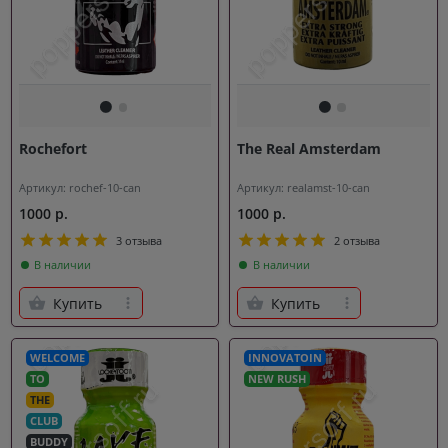
Rochefort
The Real Amsterdam
Артикул: rochef-10-can
Артикул: realamst-10-can
1000 р.
1000 р.
3 отзыва
2 отзыва
В наличии
В наличии
Купить
Купить
WELCOME
INNOVATOIN
TO
NEW RUSH
THE
CLUB
BUDDY