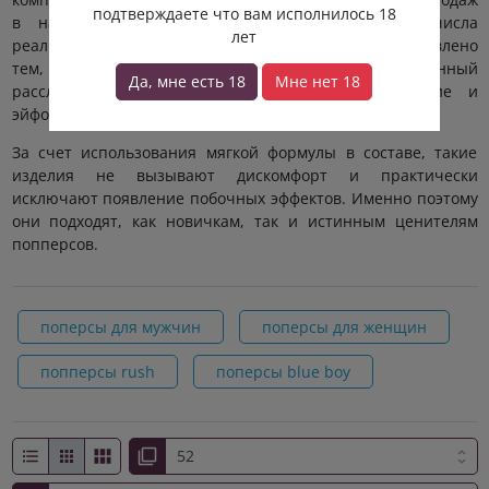
подтверждаете что вам исполнилось 18
в нашей стране составляет 70% от общего числа
лет
реализуемых изделий данной категории. Это обусловлено
тем, что канадские попперсы оказывают постепенный
Да, мне есть 18
Мне нет 18
расслабляющий эффект, отвечают за удовольствие и
эйфорию.
За счет использования мягкой формулы в составе, такие
изделия не вызывают дискомфорт и практически
исключают появление побочных эффектов. Именно поэтому
они подходят, как новичкам, так и истинным ценителям
попперсов.
поперсы для мужчин
поперсы для женщин
попперсы rush
поперсы blue boy