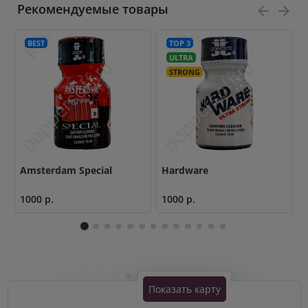
Рекомендуемые товары
BEST
TOP 3
ULTRA
STRONG
Amsterdam Special
Hardware
N
1000 р.
1000 р.
1
Показать карту