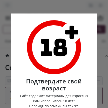
0
Контакты
Оплата и доставка
Кэшбек
Опт
От
×
Попперсы
Канадские попперсы
Colt
Colt
Подтвердите свой
Информация о товаре
возраст
Артикул:
colt-10-can
Сайт содержит материалы для взрослых
2 отзывов
Вам исполнилось 18 лет?
Перейдя по ссылки вы так же