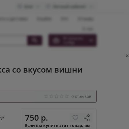
Блог
Личный кабинет
та и доставка
Кэшбек
Опт
Отзывы
О нас
0
товар(ов),
на
0 р.
×
кса со вкусом вишни
0 отзывов
750 р.
де
Если вы купите этот товар, вы