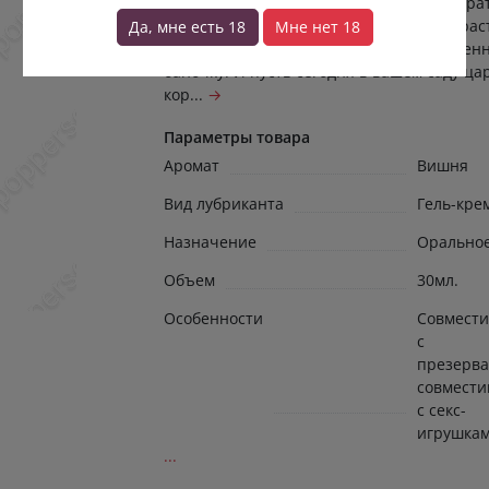
теперь представьте, что вы можете собра
весь этот Tutti Frutti — «все фрукты» стра
Да, мне есть 18
Мне нет 18
в одну маленькую, но очень могуществен
баночку. И пусть сегодня в вашем саду ца
кор...
→
Параметры товара
Аромат
Вишня
Вид лубриканта
Гель-кре
Назначение
Орально
Объем
30мл.
Особенности
Совмести
с
презерва
совмести
с секс-
игрушка
...