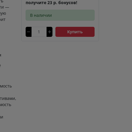
ть
получите 23 р. бонусов!
сти —
ную
В наличии
рит
Купить
м
е
мость
тивами,
мость
ми