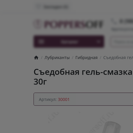
Закладки (0)
8 (98
Круглосуточ
Каталог
Лубриканты
Гибридная
Съедобная гел
Съедобная гель-смазка
30г
Артикул:
30001