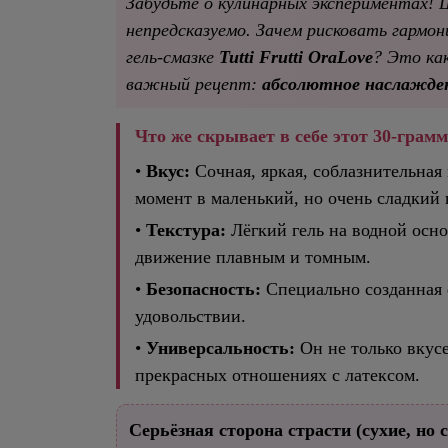
Забудьте о кулинарных экспериментах! Ш
непредсказуемо. Зачем рисковать гармон
гель-смазке
Tutti Frutti OraLove
? Это ка
важный рецепт:
абсолютное наслажден
Что же скрывает в себе этот 30-гра
•
Вкус:
Сочная, яркая, соблазнительная 
момент в маленький, но очень сладкий 
•
Текстура:
Лёгкий гель на водной осно
движение плавным и томным.
•
Безопасность:
Специально созданная 
удовольствии.
•
Универсальность:
Он не только вкусе
прекрасных отношениях с латексом.
Серьёзная сторона страсти (сухие, но 