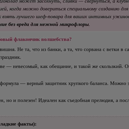
околад может засохнуть, сливки — свернуться, а клубник
ией, когда можно довериться специальному созданию для
к взять лучшего шеф-повара для ваших интимных ужинов
ие без вреда для нежной микрофлоры
.
ммовый флакончик волшебства?
вишня. Не та, что из банки, а та, что сорвана с ветки в
праздник.
ве — невесомый, как обещание, и такой же скользкий. Он
формула — верный защитник хрупкого баланса. Можно за
н, но и полезен! Идеален как съедобная прелюдия, а пос
сладкие факты):