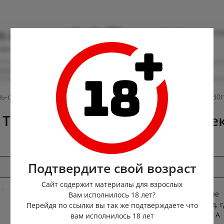
Контакты
Опла
0) 222-88-55
ная доставка
ь-смазка TUTTI-FRUTTI для орального секса со вкусом вишни 30г
 TUTTI-FRUTTI для орального се
Подтвердите свой возраст
Сайт содержит материалы для взрослых
Представьте, что ваши поцелуи — это не
Вам исполнилось 18 лет?
просто поцелуи, а целый фруктовый сад, г
Перейдя по ссылки вы так же подтверждаете что
каждый миг — это новый, сочный плод. А
вам исполнилось 18 лет