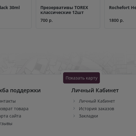
Black 30ml
Презервативы TOREX
Rochefort H
классические 12шт
700 р.
1800 р.
Показать карту
жба поддержки
Личный Кабинет
онтакты
Личный Кабинет
озврат товара
История заказов
арта сайта
Закладки
тзывы