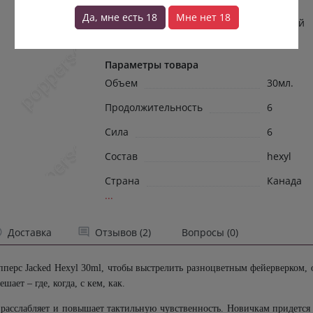
который сам решает – где, когда, с кем,
Да, мне есть 18
Мне нет 18
как.Poppers канадской линейки в равной
степени хорошо ...
→
Параметры товара
Объем
30мл.
Продолжительность
6
Сила
6
Состав
hexyl
Страна
Канада
...
Доставка
Отзывов (2)
Вопросы (0)
опперс
Jacked
Hexyl
30
ml
, чтобы выстрелить разноцветным фейерверком,
шает – где, когда, с кем, как.
расслабляет и повышает тактильную чувственность. Новичкам придется 