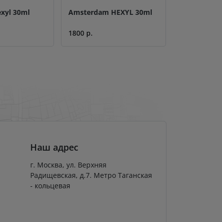
exyl 30ml
Amsterdam HEXYL 30ml
Лубрикант 
silicone 50
1800 р.
750 р.
Наш адрес
г. Москва, ул. Верхняя
Радищевская, д.7. Метро Таганская
- кольцевая