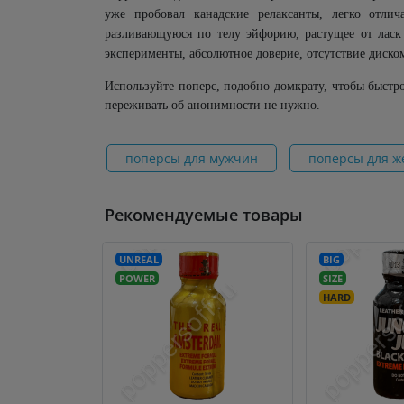
уже пробовал канадские релаксанты, легко отлич
разливающуюся по телу эйфорию, растущее от ласк 
эксперименты, абсолютное доверие, отсутствие диском
Используйте поперс, подобно домкрату, чтобы быстро
переживать об анонимности не нужно.
поперсы для мужчин
поперсы для 
Рекомендуемые товары
UNREAL
BIG
POWER
SIZE
HARD