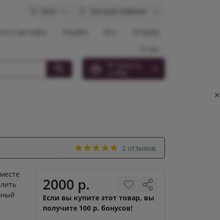
Блог
Личный кабинет
та и доставка
Кэшбек
Опт
Отзывы
О нас
0
товар(ов),
на
0 р.
×
2 отзывов
вместе
2000 р.
елить
бный
Если вы купите этот товар, вы
получите 100 р. бонусов!