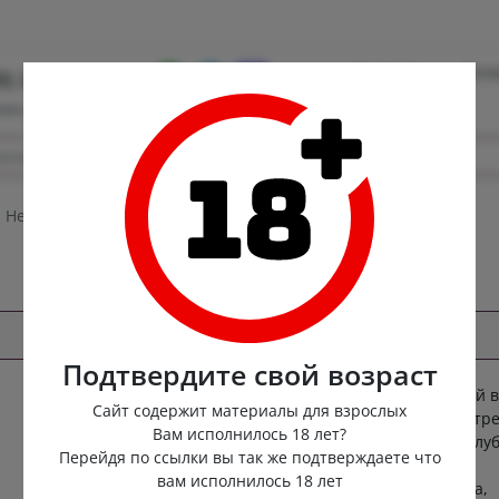
Контакты
Опла
0) 222-88-55
ная доставка
 Hexyl 30ml
Подтвердите свой возраст
Взведите курок ракетницы своих эмоций 
CITRUS
Сайт содержит материалы для взрослых
с попперс Jacked Hexyl 30ml, чтобы выстр
HARD
Вам исполнилось 18 лет?
разноцветным фейерверком, окрасив клу
Перейдя по ссылки вы так же подтверждаете что
отдых и секс незабываемым опытом.
вам исполнилось 18 лет
Превратитесь из аутсайдера в фаворита,