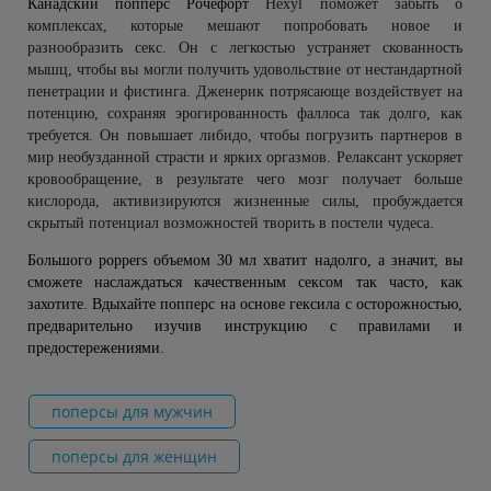
Канадский 
попперс Рочефорт
Hexyl
 поможет забыть о 
комплексах, которые мешают попробовать новое и 
разнообразить секс. Он с легкостью устраняет скованность 
мышц, чтобы вы могли получить удовольствие от нестандартной 
пенетрации и фистинга. Дженерик потрясающе воздействует на 
потенцию, сохраняя эрогированность фаллоса так долго, как 
требуется. Он повышает либидо, чтобы погрузить партнеров в 
мир необузданной страсти и ярких оргазмов. Релаксант ускоряет 
кровообращение, в результате чего мозг получает больше 
кислорода, активизируются жизненные силы, пробуждается 
скрытый потенциал возможностей творить в постели чудеса. 
Большого poppers объемом 30 мл хватит надолго, а значит, вы 
сможете наслаждаться качественным сексом так часто, как 
захотите. Вдыхайте попперс на основе гексила с осторожностью, 
предварительно изучив инструкцию с правилами и 
предостережениями.
поперсы для мужчин
поперсы для женщин