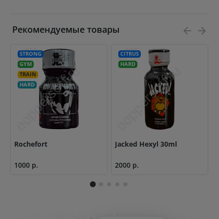
Рекомендуемые товары
STRONG
CITRUS
GYM
HARD
TRAIN
HARD
Rochefort
Jacked Hexyl 30ml
F
1000 р.
2000 р.
2