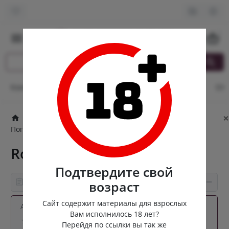
0
Контакты
Оплата и доставка
Кэшбек
Опт
От
×
Попперсы
Канадские попперсы
Попперсы для фистинга
Rochefort Hexyl 30ml
Rochefort Hexyl 30ml
Подтвердите свой
Информация о товаре
возраст
Сайт содержит материалы для взрослых
Артикул:
roch-30-hexyl
Вам исполнилось 18 лет?
0 отзывов
Перейдя по ссылки вы так же