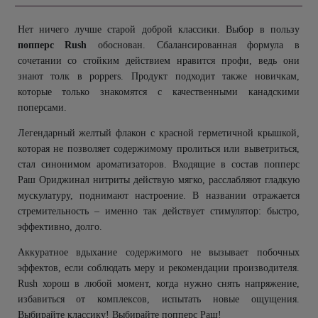
Нет ничего лучше старой доброй классики. Выбор в пользу
попперс
Rush
обоснован. Сбалансированная формула в
сочетании со стойким действием нравится профи, ведь они
знают толк в
poppers
. Продукт подходит также новичкам,
которые только знакомятся с качественными канадскими
поперсами.
Легендарный желтый флакон с красной герметичной крышкой,
которая не позволяет содержимому пролиться или выветриться,
стал синонимом ароматизаторов. Входящие в состав попперс
Раш Ориджинал нитриты действую мягко, расслабляют гладкую
мускулатуру, поднимают настроение. В названии отражается
стремительность – именно так действует стимулятор: быстро,
эффективно, долго.
Аккуратное вдыхание содержимого не вызывает побочных
эффектов, если соблюдать меру и рекомендации производителя.
Rush
хорош в любой момент, когда нужно снять напряжение,
избавиться от комплексов, испытать новые ощущения.
Выбирайте классику! Выбирайте попперс Раш!