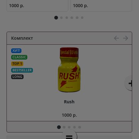
1000 р.
1000 р.
1
Комплект
ХИТ!
CLASSIC
TOP 1
BESTSELLER
+
LONG
Rush
1000 р.
=