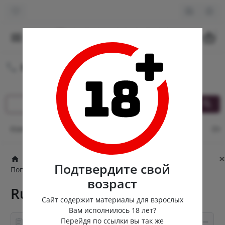
0
8 (980) 222-88-55
Круглосуточная доставка
Контакты
Оплата и доставка
Кэшбек
Опт
От
×
Попперсы
Канадские попперсы
Подтвердите свой
Попперсы для фистинга
Rush
возраст
Rush
Сайт содержит материалы для взрослых
Вам исполнилось 18 лет?
Перейдя по ссылки вы так же
Информация о товаре