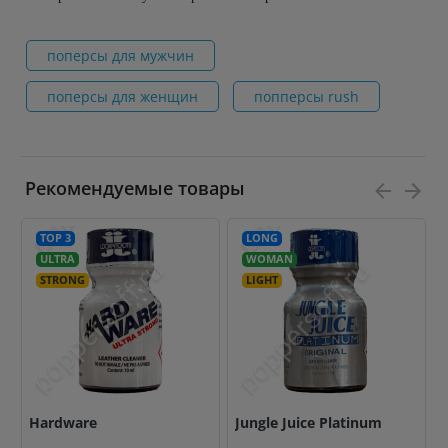
поперсы для мужчин
поперсы для женщин
попперсы rush
Рекомендуемые товары
TOP 3
LONG
ULTRA
WOMAN
STRONG
LIGHT
Hardware
Jungle Juice Platinum
B