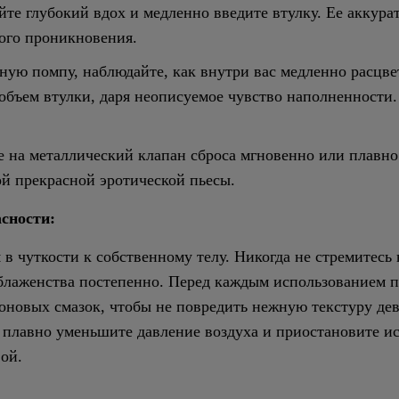
йте глубокий вдох и медленно введите втулку. Ее аккура
ого проникновения.
ую помпу, наблюдайте, как внутри вас медленно расцвет
объем втулки, даря неописуемое чувство наполненности. 
 на металлический клапан сброса мгновенно или плавно
ой прекрасной эротической пьесы.
сности:
 в чуткости к собственному телу. Никогда не стремитесь
 блаженства постепенно. Перед каждым использованием п
коновых смазок, чтобы не повредить нежную текстуру де
лавно уменьшите давление воздуха и приостановите исп
вой.