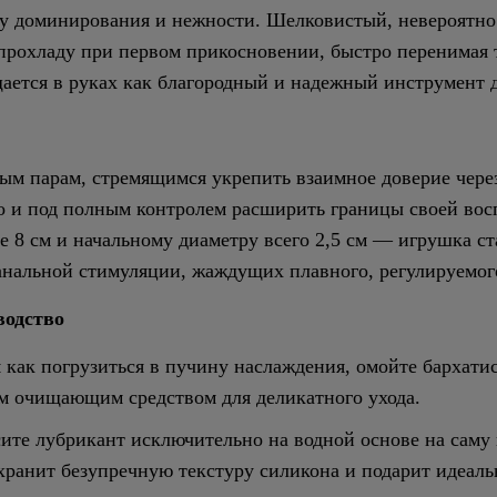
у доминирования и нежности. Шелковистый, невероятн
прохладу при первом прикосновении, быстро перенимая 
щается в руках как благородный и надежный инструмент 
ым парам, стремящимся укрепить взаимное доверие через
 и под полным контролем расширить границы своей вос
 8 см и начальному диаметру всего 2,5 см — игрушка с
анальной стимуляции, жаждущих плавного, регулируемого
водство
 как погрузиться в пучину наслаждения, омойте бархати
м очищающим средством для деликатного ухода.
те лубрикант исключительно на водной основе на саму 
хранит безупречную текстуру силикона и подарит идеаль