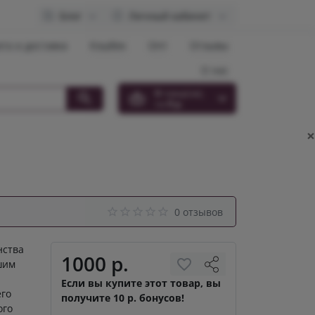
Блог
Личный кабинет
та и доставка
Кэшбек
Опт
Отзывы
О нас
0
товар(ов),
на
0 р.
×
0 отзывов
нства
1000 р.
шим
Если вы купите этот товар, вы
го
получите 10 р. бонусов!
ого