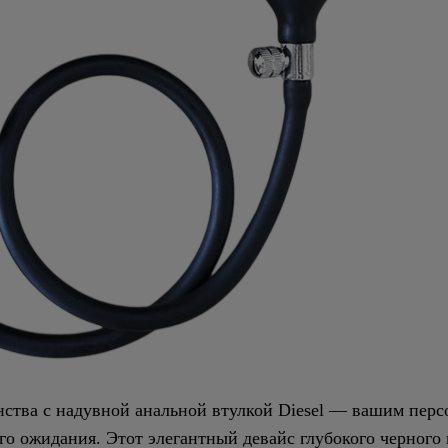
нства с надувной анальной втулкой Diesel — вашим пер
 ожидания. Этот элегантный девайс глубокого черного ц