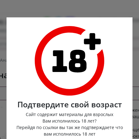
Контакты
Опла
0) 222-88-55
ная доставка
Анальная втулка надувная для расширения Diesel
ная для расширения Diesel
Подтвердите свой возраст
Прикоснитесь к тайне изысканного блаже
Сайт содержит материалы для взрослых
с надувной анальной втулкой Diesel — ва
Вам исполнилось 18 лет?
персональным проводником в мир
Перейдя по ссылки вы так же подтверждаете что
чувственного раскрепощения и волнующе
вам исполнилось 18 лет
ожидания. Этот элегантный девайс глубок