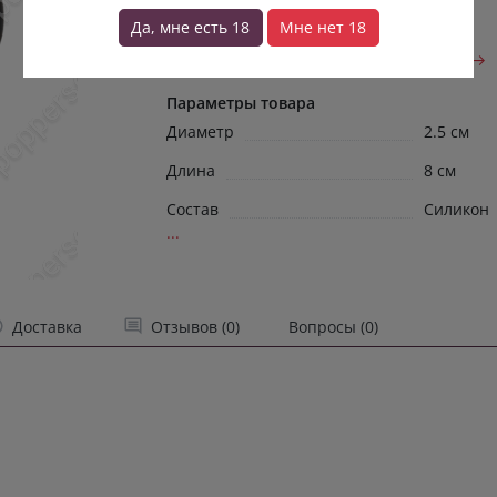
черного цвета создан для того, чтобы
Да, мне есть 18
Мне нет 18
превратить интимную близость в
захватывающую игру доминировани...
→
Параметры товара
Диаметр
2.5 см
Длина
8 см
Состав
Силикон
...
Доставка
Отзывов (0)
Вопросы (0)