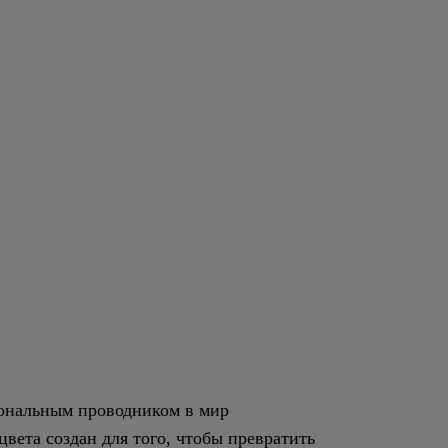
сональным проводником в мир
вета создан для того, чтобы превратить