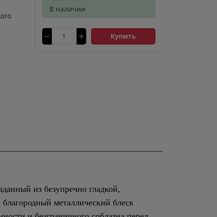
В наличии
ого
Купить
данный из безупречно гладкой,
 благородный металлический блеск
нности и безграничного соблазна перед