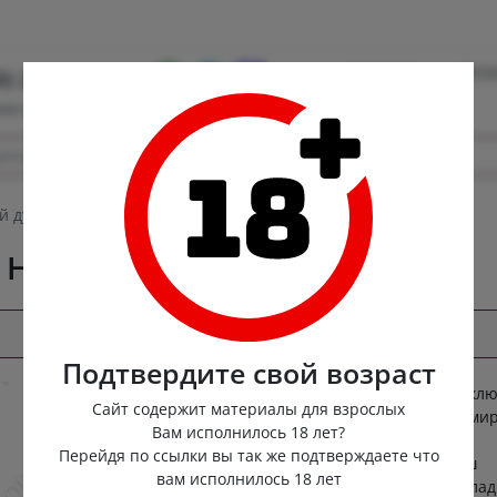
Контакты
Опла
0) 222-88-55
ная доставка
 душ-насадка HydroBlast
HydroBlast
Подтвердите свой возраст
Анальный душ HydroBlast — сияющий клю
Сайт содержит материалы для взрослых
абсолютному доверию и блаженству В ми
Вам исполнилось 18 лет?
чувственных наслаждений нет места
Перейдя по ссылки вы так же подтверждаете что
сомнениям. Изысканный анальный душ
вам исполнилось 18 лет
HydroBlast, созданный из безупречно глад