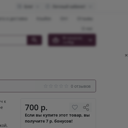
Блог
Личный кабинет
та и доставка
Кэшбек
Опт
Отзывы
О нас
0
товар(ов),
на
0 р.
×
0 отзывов
ч к
700 р.
ре
Если вы купите этот товар, вы
получите 7 р. бонусов!
кой,