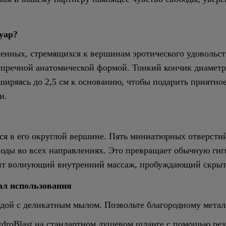
суар?
ленных, стремящихся к вершинам эротического удовольст
езупречной анатомической формой. Тонкий кончик диаметр
ширяясь до 2,5 см к основанию, чтобы подарить приятн
и.
тся в его округлой вершине. Пять миниатюрных отверсти
оды во всех направлениях. Это превращает обычную ги
рит волнующий внутренний массаж, пробуждающий скрыт
ал использования
дой с деликатным мылом. Позвольте благородному металл
roBlast на стандартном душевом шланге с помощью рез