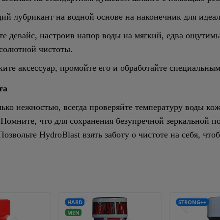
й лубрикант на водной основе на наконечник для идеал
е девайс, настроив напор воды на мягкий, едва ощутимый
бсолютной чистоты.
ите аксессуар, промойте его и обработайте специальны
та
ько нежностью, всегда проверяйте температуру воды ко
. Помните, что для сохранения безупречной зеркальной п
озвольте HydroBlast взять заботу о чистоте на себя, чт
HARD
STRONG++
MEN