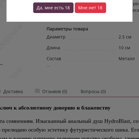
прохладной стали, привносит в интимную
Да, мне есть 18
Мне нет 18
прелюдию особую эстетику футуристическ
шика. Его благоро...
→
Параметры товара
Диаметр
2.5 см
Длина
10 см
Состав
Металл
...
Доставка
Отзывов (0)
Вопросы (0)
люч к абсолютному доверию и блаженству
та сомнениям. Изысканный анальный душ HydroBlast, соз
 прелюдию особую эстетику футуристического шика. Его
вам и вашему партнеру пьянящее чувство свободы, увере