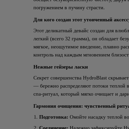
погружением в пучину страсти.
Для кого создан этот утонченный аксес
Этот деликатный девайс создан для влюб
легкий (всего 32 грамма), он обладает б
мягкое, неощутимое введение, плавно рас
контроль над каждым мгновением близост
Нежные гейзеры ласки
Секрет совершенства HydroBlast скрывае
— бережно распределяют потоки теплой в
спа-ритуал, который мягко очищает и да
Гармония очищения: чувственный риту
Подготовка:
Омойте насадку теплой во
Соединение:
Надежно зафиксируйте Hyd