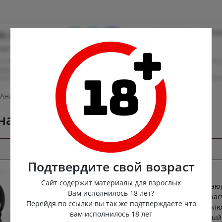
Контакты
Опла
0) 222-88-55
ная доставка
Анальная втулка надувная для расширения Impact
ная для расширения Impact
Подтвердите свой возраст
Откройте дверь в мир, где утонченное
Сайт содержит материалы для взрослых
томление переходит в бурю всепоглоща
Вам исполнилось 18 лет?
страсти. Надувная анальная пробка Impac
Перейдя по ссылки вы так же подтверждаете что
призвана совершить чувственную револ
вам исполнилось 18 лет
в вашей спальне, оставляя незабываемый