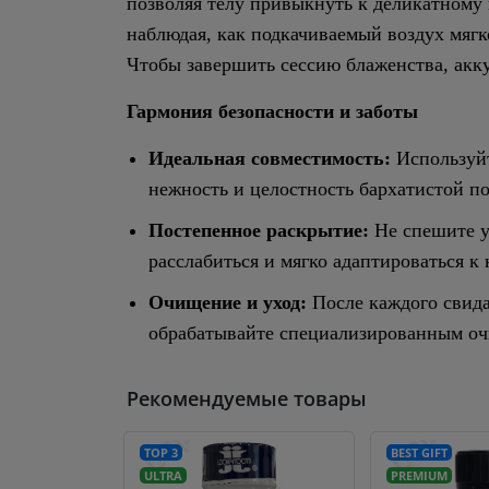
позволяя телу привыкнуть к деликатному 
наблюдая, как подкачиваемый воздух мяг
Чтобы завершить сессию блаженства, акку
Гармония безопасности и заботы
Идеальная совместимость:
Используйт
нежность и целостность бархатистой по
Постепенное раскрытие:
Не спешите у
расслабиться и мягко адаптироваться к 
Очищение и уход:
После каждого свида
обрабатывайте специализированным оч
Рекомендуемые товары
TOP 3
BEST GIFT
ULTRA
PREMIUM