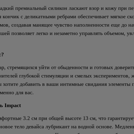
ладкий премиальный силикон ласкают взор и кожу при п
 кончик с деликатными ребрами обеспечивает мягкое ск
мов, создавая манящее чувство наполненности еще до н
ушей позволяет легко и незаметно управлять объемом, ув
с?
ар, стремящихся уйти от обыденности и готовых доверит
енителей глубокой стимуляции и смелых экспериментов
ы хотите добавить в ваши интимные свидания элементы 
менно для вас.
ь Impact
фортные 3.2 см при общей высоте 13 см, что гарантируе
овое тело девайса лубрикант на водной основе. Медленн