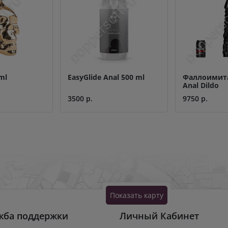
ml
EasyGlide Anal 500 ml
Фаллоимита
Anal Dildo
3500 р.
9750 р.
Показать карту
жба поддержки
Личный Кабинет