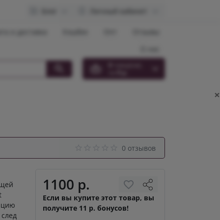
Блог
Личный кабинет
та и доставка
Кэшбек
Опт
Отзывы
О нас
0
товар(ов),
на
0 р.
×
0 отзывов
1100 р.
ющей
t
Если вы купите этот товар, вы
юцию
получите 11 р. бонусов!
 след