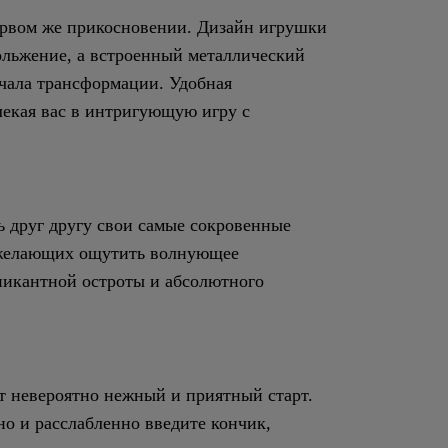
ервом же прикосновении. Дизайн игрушки
ольжение, а встроенный металлический
ачала трансформации. Удобная
лекая вас в интригующую игру с
ь друг другу свои самые сокровенные
, желающих ощутить волнующее
пикантной остроты и абсолютного
т невероятно нежный и приятный старт.
о и расслабленно введите кончик,