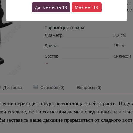
в памяти и теле. Этот девайс — истинное
Да, мне есть 18
Мне нет 18
воплощение смелых фантазий, созданное
того, чтобы за...
→
Параметры товара
Диаметр
3.2 см
Длина
13 см
Состав
Силикон
...
Доставка
Отзывов (0)
Вопросы (0)
мление переходит в бурю всепоглощающей страсти. Надув
й спальне, оставляя незабываемый след в памяти и тел
бы заставить ваше дыхание прерываться от сладкого вост