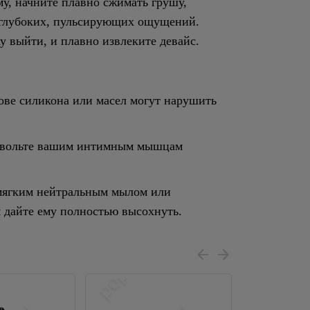
у, начните плавно сжимать грушу,
у глубоких, пульсирующих ощущений.
у выйти, и плавно извлеките девайс.
ове силикона или масел могут нарушить
озвольте вашим интимным мышцам
 мягким нейтральным мылом или
 дайте ему полностью высохнуть.