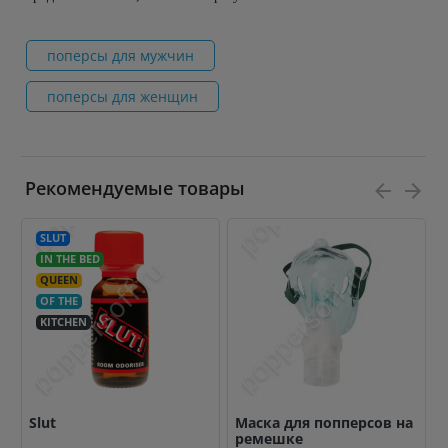
поперсы для мужчин
поперсы для женщин
Рекомендуемые товары
SLUT
IN THE BED
QUEEN
OF THE
KITCHEN
Slut
Маска для попперсов на
ремешке