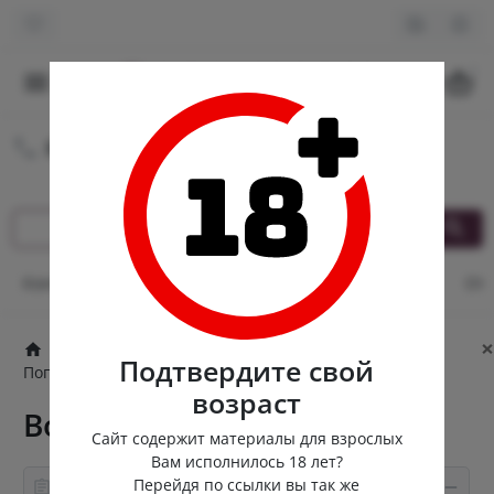
0
8 (980) 222-88-55
Круглосуточная доставка
Контакты
Оплата и доставка
Кэшбек
Опт
От
×
Попперсы
Английские попперсы
Подтвердите свой
Попперсы для фистинга
Boot Camp
возраст
Boot Camp
Сайт содержит материалы для взрослых
Вам исполнилось 18 лет?
Перейдя по ссылки вы так же
Информация о товаре