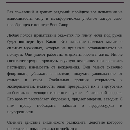
Без сожалений и долгих раздумий пройдите все испытания на
выносливость, силу в метафорическом учебном лагере секс-
новобранцев с попперс
Boot
Camp
.
Любая полоса препятствий окажется по плечу, если под рукой
будет
попперс Бут Камп
. Его название навевает мысли о
сильных мужчинах, которые не привыкли останавливаться на
полпути. Они умеют работать, отдыхать, любить, жить. Им не
составляет труда встряхнуть скучную вечеринку или заставить
партнершу изнемогать от вожделения. Они умеют сказочно
флиртовать, ублажать в постели, получать удовольствие от
отдыха и секса. Стабильная эрекция, открытость к
экспериментам, нежность, опыт превращают их в виртуозных
любовников, имеющих секретное оружие – британский
poppers
.
Его аромат расслабляет, будоражит, придает энергии, заводит. С
ним проще побеждать, забывая о предрассудках и
неуверенности.
Оцените действие английского релаксанта, действие которого
продлится столько, сколько потребуется.