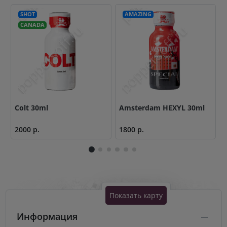
SHOT
AMAZING
CANADA
Colt 30ml
Amsterdam HEXYL 30ml
2000 р.
1800 р.
1
Показать карту
Информация