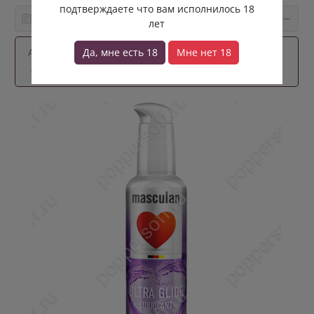
подтверждаете что вам исполнилось 18
Информация о товаре
лет
Артикул:
masculan-130-lub
Да, мне есть 18
Мне нет 18
0 отзывов