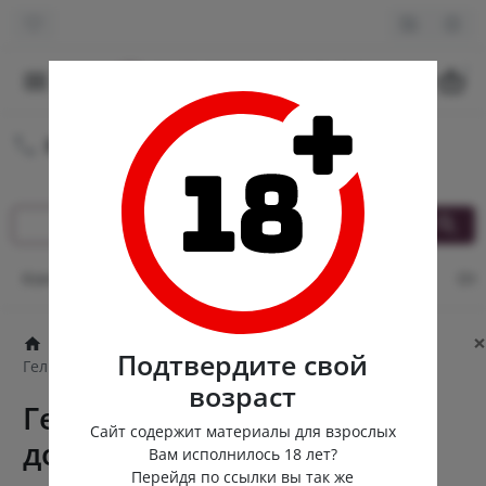
0
8 (980) 222-88-55
Круглосуточная доставка
Контакты
Оплата и доставка
Кэшбек
Опт
От
×
Лубриканты
Водная основа
Подтвердите свой
Гель-смазка Masculan с дозатором
возраст
Гель-смазка Masculan с
Сайт содержит материалы для взрослых
дозатором
Вам исполнилось 18 лет?
Перейдя по ссылки вы так же