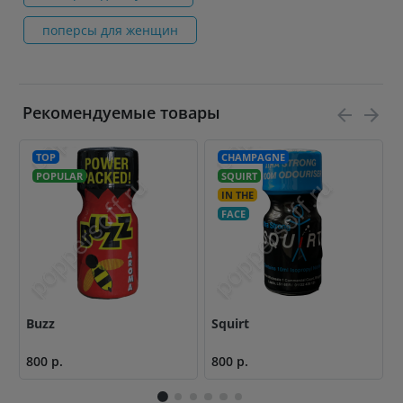
поперсы для женщин
Рекомендуемые товары
TOP
CHAMPAGNE
POPULAR
SQUIRT
IN THE
FACE
Buzz
Squirt
E
800 р.
800 р.
1