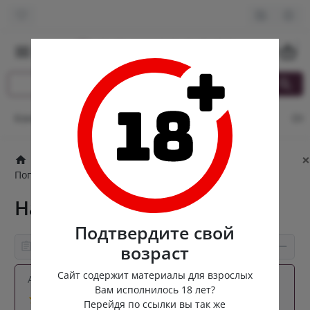
0
Контакты
Оплата и доставка
Кэшбек
Опт
От
×
Попперсы
Английские попперсы
Попперсы для фистинга
Hardcore
Hardcore
Подтвердите свой
Информация о товаре
возраст
Сайт содержит материалы для взрослых
Артикул:
hardcore-10-uk
Вам исполнилось 18 лет?
5 отзывов
Перейдя по ссылки вы так же