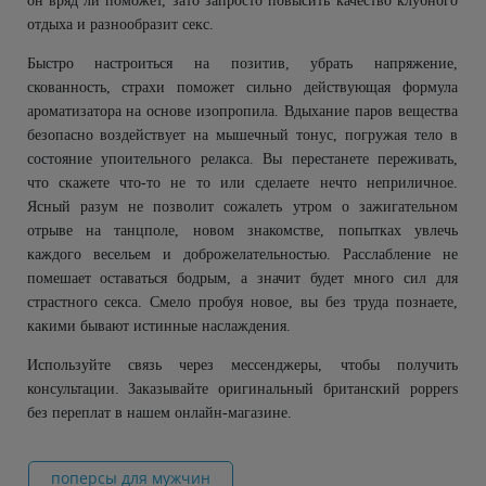
он вряд ли поможет, зато запросто повысить качество клубного
отдыха и разнообразит секс.
Быстро настроиться на позитив, убрать напряжение,
скованность, страхи поможет сильно действующая формула
ароматизатора на основе изопропила. Вдыхание паров вещества
безопасно воздействует на мышечный тонус, погружая тело в
состояние упоительного релакса. Вы перестанете переживать,
что скажете что-то не то или сделаете нечто неприличное.
Ясный разум не позволит сожалеть утром о зажигательном
отрыве на танцполе, новом знакомстве, попытках увлечь
каждого весельем и доброжелательностью. Расслабление не
помешает оставаться бодрым, а значит будет много сил для
страстного секса. Смело пробуя новое, вы без труда познаете,
какими бывают истинные наслаждения.
Используйте связь через мессенджеры, чтобы получить
консультации. Заказывайте оригинальный британский
poppers
без переплат в нашем онлайн-магазине.
поперсы для мужчин