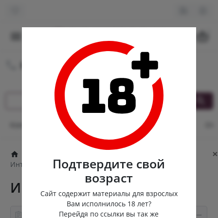
0
8 (980) 222-88-55
Круглосуточная доставка
Контакты
Оплата и доставка
Кэшбек
Опт
От
×
Лубриканты
Водная основа
Подтвердите свой
Интимный гель Love Love
возраст
Интимный гель Love Love
Сайт содержит материалы для взрослых
Вам исполнилось 18 лет?
Перейдя по ссылки вы так же
Информация о товаре