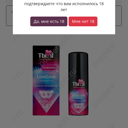
подтверждаете что вам исполнилось 18
лет
Артикул:
love-50-lub
0 отзывов
Да, мне есть 18
Мне нет 18