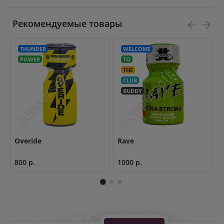
Рекомендуемые товары
THUNDER
WELCOME
POWER
TO
THE
CLUB
BUDDY
Overide
Rave
800 р.
1000 р.
9