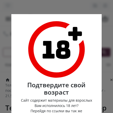
0
8 (980) 222-88-55
Круглосуточная доставка
Контакты
Оплата и доставка
Кэшбек
Опт
От
×
Секс-игрушки
Вибраторы
Фаллоимитаторы
Подтвердите свой
Телесный вибратор-ротатор с возвратно-
поступательными движениями, нагревом и пультом ДУ -
возраст
21,5 см
Сайт содержит материалы для взрослых
Телесный вибратор-ротатор
Вам исполнилось 18 лет?
Перейдя по ссылки вы так же