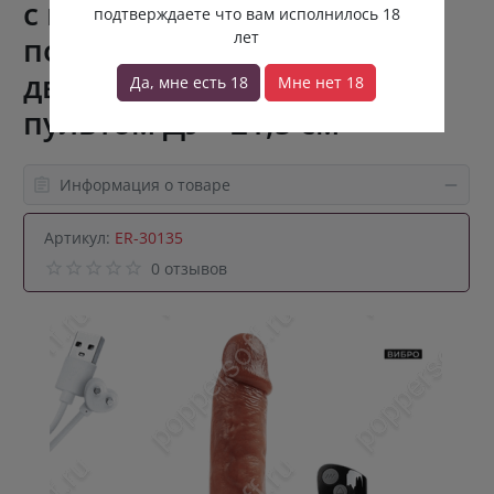
с возвратно-
подтверждаете что вам исполнилось 18
лет
поступательными
движениями, нагревом и
Да, мне есть 18
Мне нет 18
пультом ДУ - 21,5 см
Информация о товаре
Артикул:
ER-30135
0 отзывов