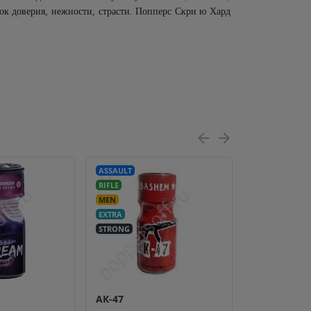
ок доверия, нежности, страсти. Попперс Скри ю Хард
ASSAULT
RIFLE
MEN
EXTRA
STRONG
АК-47
О'Кей лубр