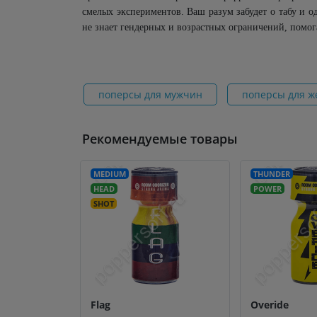
смелых экспериментов. Ваш разум забудет о табу и 
не знает гендерных и возрастных ограничений, помог
поперсы для мужчин
поперсы для 
Рекомендуемые товары
MEDIUM
THUNDER
HEAD
POWER
SHOT
Flag
Overide