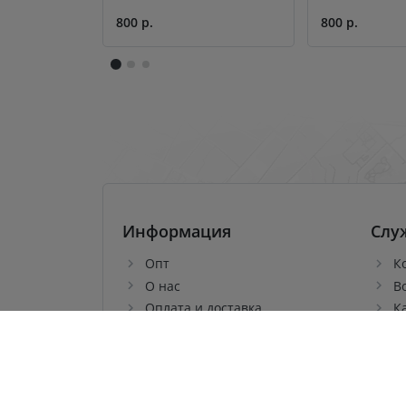
800 р.
800 р.
Информация
Слу
Опт
К
О нас
В
Оплата и доставка
К
Кэшбек
О
Политика обработки
персональных данных
Пользовательское Соглашение