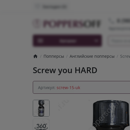
Закладки (0)
8 (98
Круглосуточ
Каталог
Попперсы
Английские попперсы
Scre
Screw you HARD
Артикул:
screw-15-uk