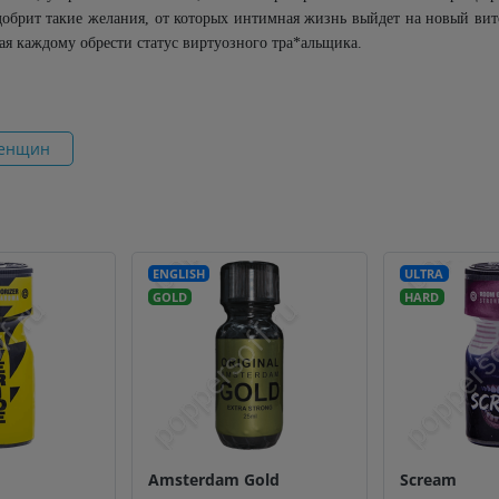
одобрит такие желания, от которых интимная жизнь выйдет на новый вит
ая каждому обрести статус виртуозного тра*альщика.
женщин
ENGLISH
ULTRA
GOLD
HARD
Amsterdam Gold
Scream