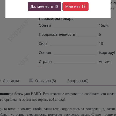
и дикого оргазма. А затем повторить всё с
Да, мне есть 18
Мне нет 18
Средней подзарядки вещества на базе из.
Параметры товара
Объем
15мл.
Продолжительность
5
Сила
10
Состав
isopropyl
Страна
Англия
...
Доставка
Отзывов (5)
Вопросы (0)
т
попперс
Screw
you
HARD
. Его название откровенно сообщает, что желан
го оргазма. А затем повторить всё снова!
рита вполне хватит, чтобы ваши тела содрогались от вожделения, ласки
бляет, устраняет скованность, помогает раскрепоститься. С ним проще р