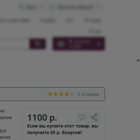
Блог
Личный кабинет
та и доставка
Кэшбек
Опт
Отзывы
О нас
0
товар(ов),
на
0 р.
×
5 отзывов
ия
1100 р.
звание
Если вы купите этот товар, вы
друг
получите 55 р. бонусов!
ления