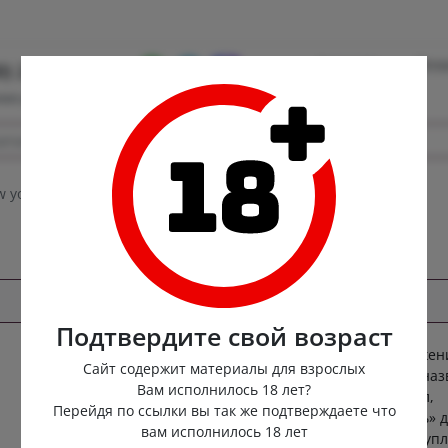
Контакты
Опла
0) 222-88-55
ная доставка
w you HARD
Подтвердите свой возраст
Заниматься сексом до полного изнеможен
SEXUAL
Сайт содержит материалы для взрослых
поможет попперс Screw you HARD. Его на
DOMINATION
Вам исполнилось 18 лет?
откровенно сообщает, что желания, сил,
Перейдя по ссылки вы так же подтверждаете что
эрекции хватит на то, чтобы «затр*хать» 
вам исполнилось 18 лет
друга, довести до сладострастного исступ