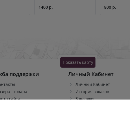
1400 р.
800 р.
Показать карту
жба поддержки
Личный Кабинет
онтакты
Личный Кабинет
озврат товара
История заказов
арта сайта
Закладки
тзывы