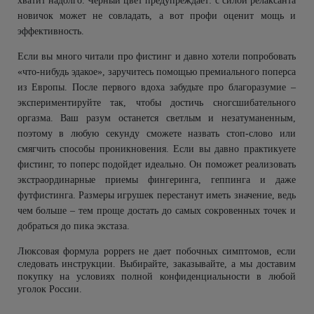
хватит надолго. Черный цвет предупреждает: с силой релаксанта
новичок может не совладать, а вот профи оценит мощь и
эффективность.
Если вы много читали про фистинг и давно хотели попробовать
«что-нибудь эдакое», заручитесь помощью премиального поперса
из Европы. После первого вдоха забудьте про благоразумие –
экспериментируйте так, чтобы достичь сногсшибательного
оргазма. Ваш разум останется светлым и незатуманенным,
поэтому в любую секунду сможете назвать стоп-слово или
смягчить способы проникновения. Если вы давно практикуете
фистинг, то поперс подойдет идеально. Он поможет реализовать
экстраординарные приемы фингеринга, геппинга и даже
футфистинга. Размеры игрушек перестанут иметь значение, ведь
чем больше – тем проще достать до самых сокровенных точек и
добраться до пика экстаза.
Люксовая формула poppers не дает побочных симптомов, если
следовать инструкции. Выбирайте, заказывайте, а мы доставим
покупку на условиях полной конфиденциальности в любой
уголок России.