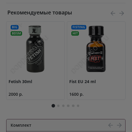
Рекомендуемые товары
BIG
FISTING
BDSM
HIT
Fetish 30ml
Fist EU 24 ml
2000 р.
1600 р.
2
Комплект