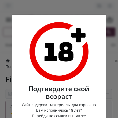
0
Контакты
Оплата и доставка
Кэшбек
Опт
От
×
Попперсы
Люксембургские попперсы
Попперсы для фистинга
Fist Black Label 24ml
Fist Black Label 24ml
Подтвердите свой
Информация о товаре
возраст
Сайт содержит материалы для взрослых
Артикул:
fistblack-24-lux
Вам исполнилось 18 лет?
3 отзывов
Перейдя по ссылки вы так же