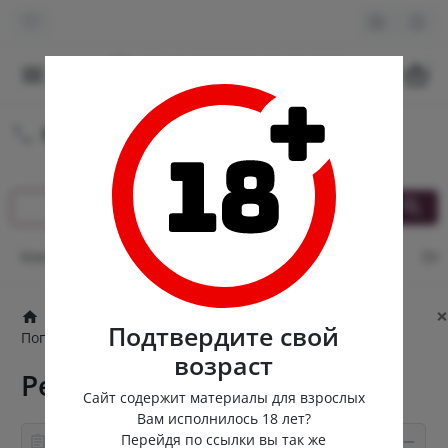
0
8 (980) 222-88-55
Круглосуточная доставка
Контакты
Оплата и доставка
Кэшбек
Опт
От
×
Попперсы
Люксембургские попперсы
Подтвердите свой
Попперсы для фистинга
Pentyl Pentanol 24ml
возраст
Pentyl Pentanol 24ml
Сайт содержит материалы для взрослых
Вам исполнилось 18 лет?
Перейдя по ссылки вы так же
Информация о товаре